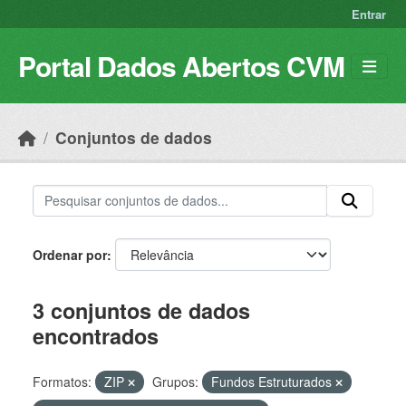
Skip to main content
Entrar
Portal Dados Abertos CVM
Conjuntos de dados
Ordenar por
3 conjuntos de dados
encontrados
Formatos:
ZIP
Grupos:
Fundos Estruturados