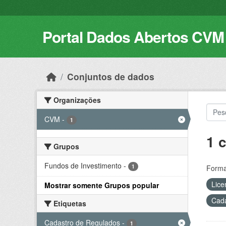
Skip to main content
Portal Dados Abertos CVM
Conjuntos de dados
Organizações
CVM
-
1
1 
Grupos
Fundos de Investimento
-
1
Forma
Lice
Mostrar somente Grupos popular
Cada
Etiquetas
Cadastro de Regulados
-
1