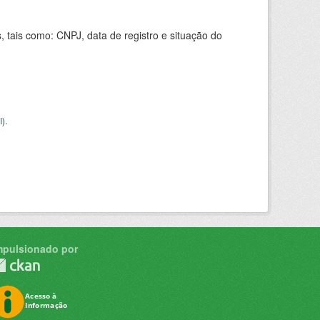
 tais como: CNPJ, data de registro e situação do
I
).
mpulsionado por