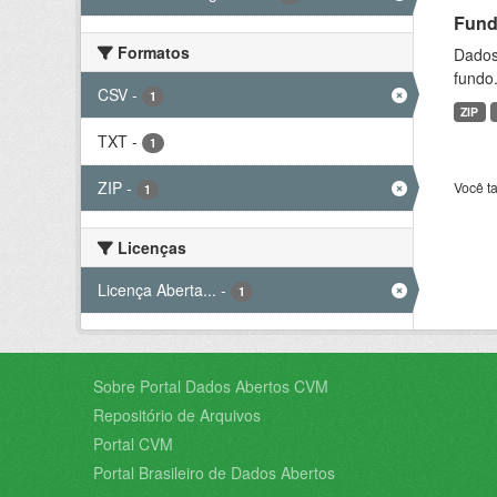
Fund
Formatos
Dados 
fundo.
CSV
-
1
ZIP
TXT
-
1
ZIP
-
Você t
1
Licenças
Licença Aberta...
-
1
Sobre Portal Dados Abertos CVM
Repositório de Arquivos
Portal CVM
Portal Brasileiro de Dados Abertos