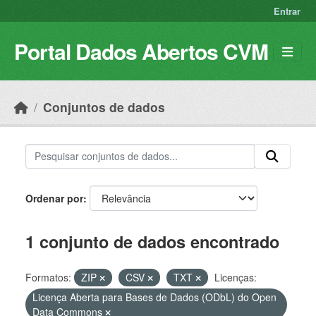
Skip to main content
Entrar
Portal Dados Abertos CVM
Conjuntos de dados
Ordenar por
1 conjunto de dados encontrado
Formatos:
ZIP
CSV
TXT
Licenças:
Licença Aberta para Bases de Dados (ODbL) do Open
Data Commons