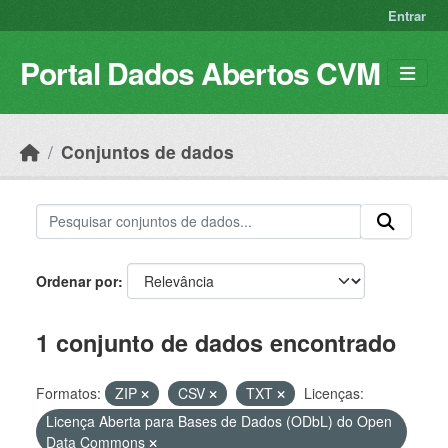
Skip to main content
Entrar
Portal Dados Abertos CVM
Conjuntos de dados
Ordenar por
1 conjunto de dados encontrado
Formatos:
ZIP
CSV
TXT
Licenças:
Licença Aberta para Bases de Dados (ODbL) do Open
Data Commons