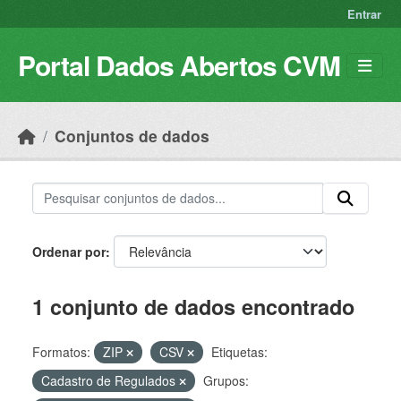
Skip to main content
Entrar
Portal Dados Abertos CVM
Conjuntos de dados
Ordenar por
1 conjunto de dados encontrado
Formatos:
ZIP
CSV
Etiquetas:
Cadastro de Regulados
Grupos: