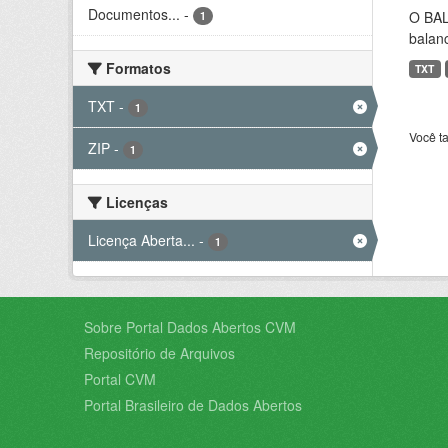
Documentos...
-
O BAL
1
balanc
Formatos
TXT
TXT
-
1
Você t
ZIP
-
1
Licenças
Licença Aberta...
-
1
Sobre Portal Dados Abertos CVM
Repositório de Arquivos
Portal CVM
Portal Brasileiro de Dados Abertos