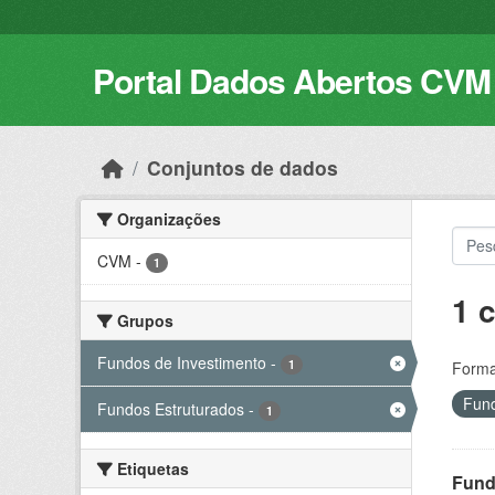
Skip to main content
Portal Dados Abertos CVM
Conjuntos de dados
Organizações
CVM
-
1
1 
Grupos
Fundos de Investimento
-
1
Forma
Fund
Fundos Estruturados
-
1
Etiquetas
Fund