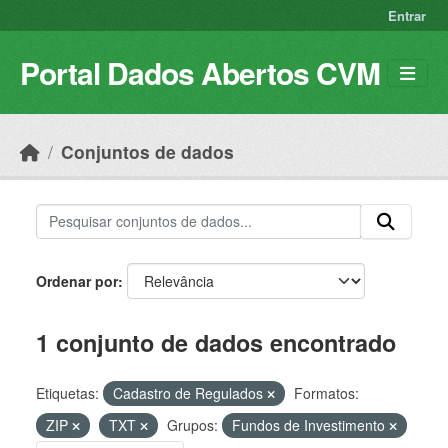
Skip to main content
Entrar
Portal Dados Abertos CVM
Conjuntos de dados
Ordenar por
1 conjunto de dados encontrado
Etiquetas:
Cadastro de Regulados
Formatos:
ZIP
TXT
Grupos:
Fundos de Investimento