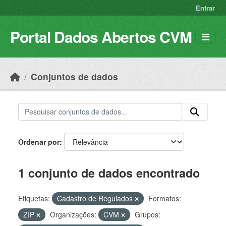
Skip to main content
Entrar
Portal Dados Abertos CVM
Conjuntos de dados
Ordenar por
1 conjunto de dados encontrado
Etiquetas:
Cadastro de Regulados
Formatos:
ZIP
Organizações:
CVM
Grupos: