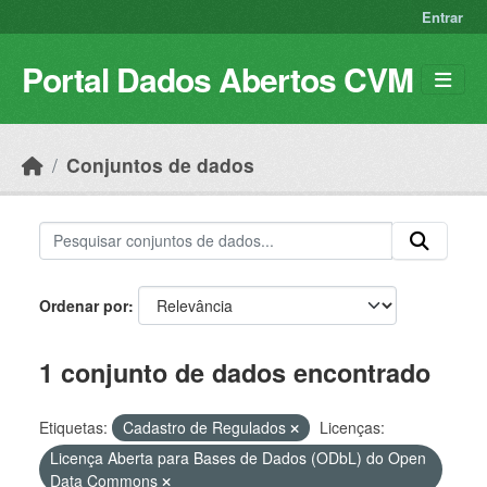
Skip to main content
Entrar
Portal Dados Abertos CVM
Conjuntos de dados
Ordenar por
1 conjunto de dados encontrado
Etiquetas:
Cadastro de Regulados
Licenças:
Licença Aberta para Bases de Dados (ODbL) do Open
Data Commons