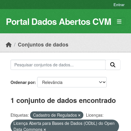
Skip to main content
Entrar
Portal Dados Abertos CVM
Conjuntos de dados
Ordenar por
1 conjunto de dados encontrado
Etiquetas:
Cadastro de Regulados
Licenças:
Licença Aberta para Bases de Dados (ODbL) do Open
Data Commons