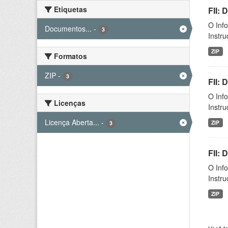
Etiquetas
FII: 
O Inf
Documentos...
-
3
Instr
ZIP
Formatos
ZIP
-
3
FII:
O Inf
Licenças
Instr
Licença Aberta...
-
ZIP
3
FII:
O Inf
Instr
ZIP