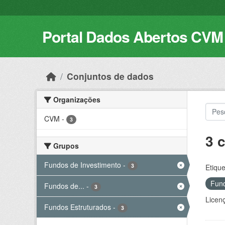
Skip to main content
Portal Dados Abertos CVM
Conjuntos de dados
Organizações
CVM
-
3
3 
Grupos
Fundos de Investimento
-
3
Etique
Fund
Fundos de...
-
3
Licen
Fundos Estruturados
-
3