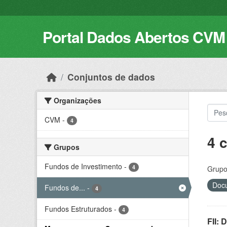
Skip to main content
Portal Dados Abertos CVM
Conjuntos de dados
Organizações
CVM
-
4
4 
Grupos
Fundos de Investimento
-
4
Grupo
Docu
Fundos de...
-
4
Fundos Estruturados
-
4
FII: 