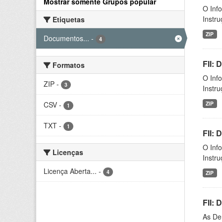
Mostrar somente Grupos popular
O Inf
Instr
Etiquetas
ZIP
Documentos...
-
4
FII:
Formatos
O Inf
ZIP
-
3
Instr
CSV
-
ZIP
1
TXT
-
1
FII:
O Inf
Licenças
Instr
Licença Aberta...
-
4
ZIP
FII:
As De