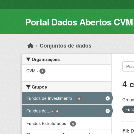
Skip to main content
Portal Dados Abertos CVM
Conjuntos de dados
Organizações
CVM
-
4
4 
Grupos
Fundos de Investimento
-
4
Grupo
Fund
Fundos de...
-
4
Fundos Estruturados
-
4
FII: 