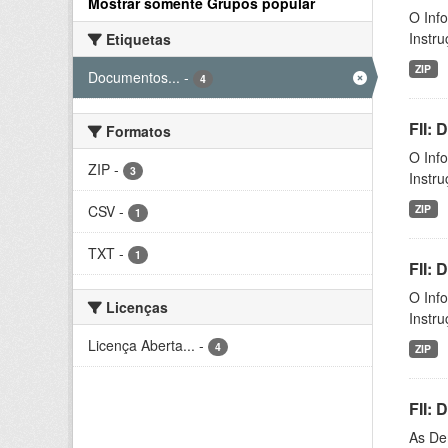
Mostrar somente Grupos popular
O Inf
Instr
Etiquetas
ZIP
Documentos...
-
4
FII:
Formatos
O Inf
ZIP
-
3
Instr
CSV
-
ZIP
1
TXT
-
1
FII:
O Inf
Licenças
Instr
Licença Aberta...
-
4
ZIP
FII:
As De