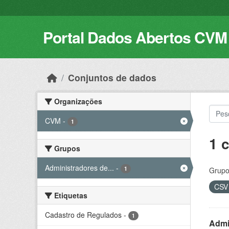
Skip to main content
Portal Dados Abertos CVM
Conjuntos de dados
Organizações
CVM
-
1
1 
Grupos
Administradores de...
-
1
Grupo
CS
Etiquetas
Cadastro de Regulados
-
1
Admin