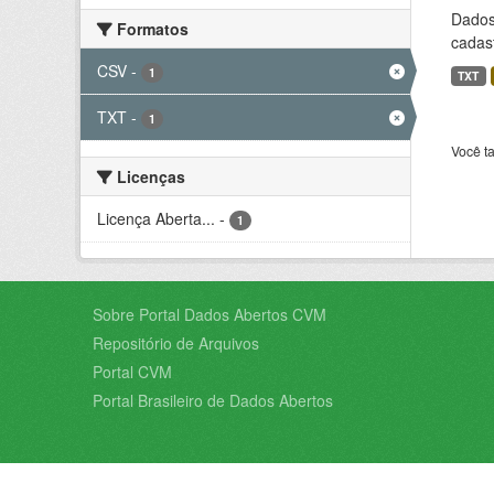
Dados 
Formatos
cadast
CSV
-
1
TXT
TXT
-
1
Você t
Licenças
Licença Aberta...
-
1
Sobre Portal Dados Abertos CVM
Repositório de Arquivos
Portal CVM
Portal Brasileiro de Dados Abertos