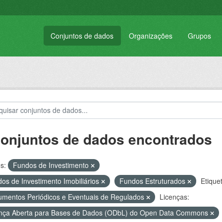
Conjuntos de dados
Organizações
Grupos
conjuntos de dados encontrados
s:
Fundos de Investimento
os de Investimento Imobiliários
Fundos Estruturados
Etique
mentos Periódicos e Eventuais de Regulados
Licenças:
nça Aberta para Bases de Dados (ODbL) do Open Data Commons