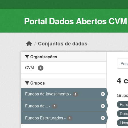
Skip to main content
Portal Dados Abertos CVM
Conjuntos de dados
Organizações
CVM
-
4
4 
Grupos
Fundos de Investimento
-
4
Grupo
Fund
Fundos de...
-
4
Docu
Fundos Estruturados
-
4
Lice