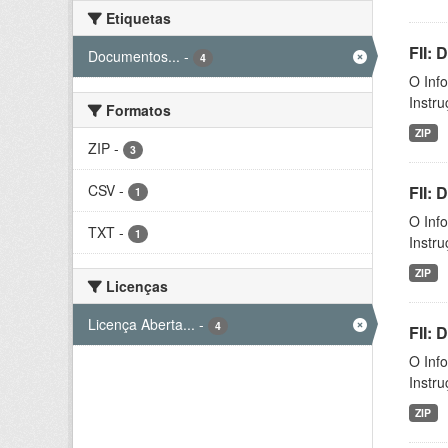
Etiquetas
FII: 
Documentos...
-
4
O Inf
Instr
Formatos
ZIP
ZIP
-
3
CSV
-
FII:
1
O Inf
TXT
-
1
Instr
ZIP
Licenças
Licença Aberta...
-
4
FII:
O Inf
Instr
ZIP