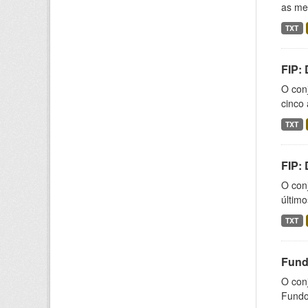
as med
TXT
FIP:
O conj
cinco 
TXT
FIP:
O conj
último
TXT
Fund
O con
Fundos