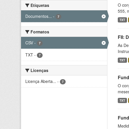
O conj
Etiquetas
555, n
Documentos...
-
7
TXT
Formatos
FII:
CSV
-
7
As De
Instr
TXT
-
7
TXT
Licenças
Fund
Licença Aberta...
-
7
O conj
meses,
TXT
Fund
Medida