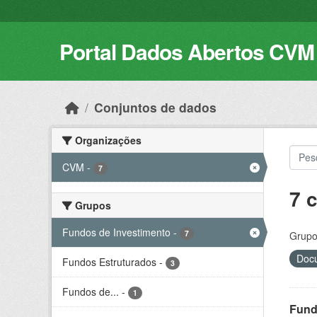
Skip to main content
Portal Dados Abertos CVM
Conjuntos de dados
Organizações
CVM
-
7
7 
Grupos
Fundos de Investimento
-
7
Grupo
Docu
Fundos Estruturados
-
3
Fundos de...
-
1
Fund