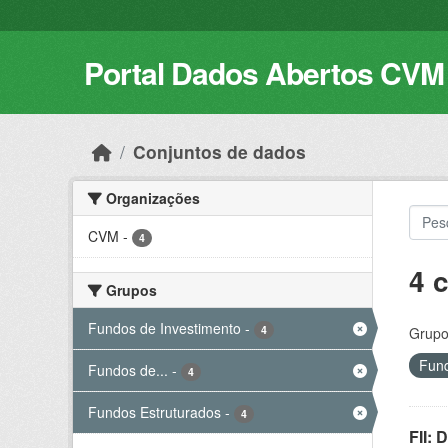
Skip to main content
Portal Dados Abertos CVM
Conjuntos de dados
Organizações
CVM
-
4
4 
Grupos
Fundos de Investimento
-
4
Grupo
Fund
Fundos de...
-
4
Fundos Estruturados
-
4
FII: 