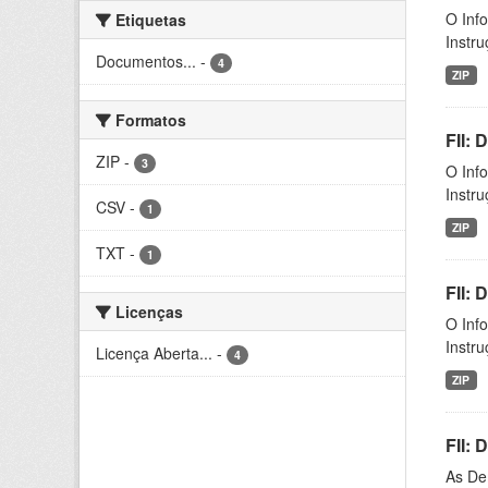
O Inf
Etiquetas
Instr
Documentos...
-
4
ZIP
Formatos
FII:
ZIP
-
3
O Inf
Instr
CSV
-
1
ZIP
TXT
-
1
FII:
Licenças
O Inf
Instr
Licença Aberta...
-
4
ZIP
FII:
As De