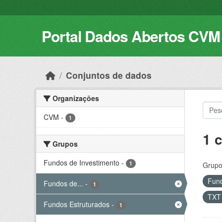
Skip to main content
Portal Dados Abertos CVM
Conjuntos de dados
Organizações
CVM
-
1
1 
Grupos
Fundos de Investimento
-
1
Grupo
Fund
Fundos de...
-
1
TX
Fundos Estruturados
-
1