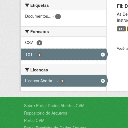
Etiquetas
FII:
As De
Documentos...
-
1
Instr
TXT
Formatos
CSV
-
1
Você t
TXT
-
1
Licenças
Licença Aberta...
-
1
Sobre Portal Dados Abertos CVM
Repositório de Arquivos
Portal CVM
Portal Brasileiro de Dados Abertos