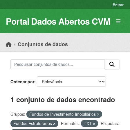
Skip to main content
Entrar
Portal Dados Abertos CVM
Conjuntos de dados
Ordenar por
1 conjunto de dados encontrado
Grupos:
Fundos de Investimento Imobiliários
Fundos Estruturados
Formatos:
TXT
Etiquetas: