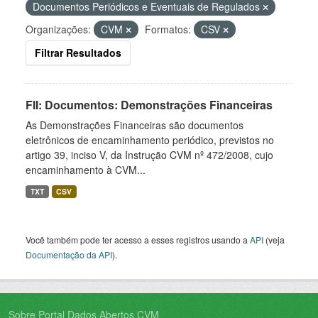
Documentos Periódicos e Eventuais de Regulados
Organizações:
CVM
Formatos:
CSV
Filtrar Resultados
FII: Documentos: Demonstrações Financeiras
As Demonstrações Financeiras são documentos
eletrônicos de encaminhamento periódico, previstos no
artigo 39, inciso V, da Instrução CVM nº 472/2008, cujo
encaminhamento à CVM...
TXT
CSV
Você também pode ter acesso a esses registros usando a
API
(veja
Documentação da API
).
Sobre Portal Dados Abertos CVM