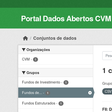
Skip to main content
Portal Dados Abertos CVM
Conjuntos de dados
Organizações
CVM
-
1
1 
Grupos
Fundos de Investimento
-
1
Grupo
CS
Fundos de...
-
1
Fundos Estruturados
-
1
FII: