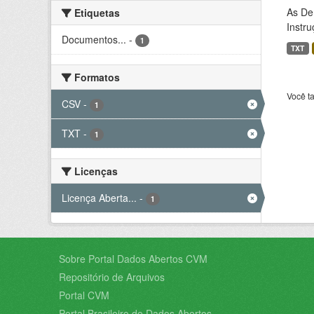
As De
Etiquetas
Instr
Documentos...
-
1
TXT
Formatos
Você t
CSV
-
1
TXT
-
1
Licenças
Licença Aberta...
-
1
Sobre Portal Dados Abertos CVM
Repositório de Arquivos
Portal CVM
Portal Brasileiro de Dados Abertos