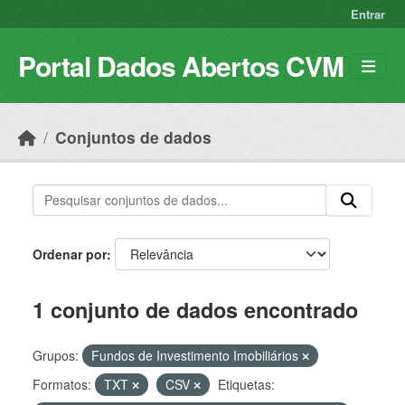
Skip to main content
Entrar
Portal Dados Abertos CVM
Conjuntos de dados
Ordenar por
1 conjunto de dados encontrado
Grupos:
Fundos de Investimento Imobiliários
Formatos:
TXT
CSV
Etiquetas: