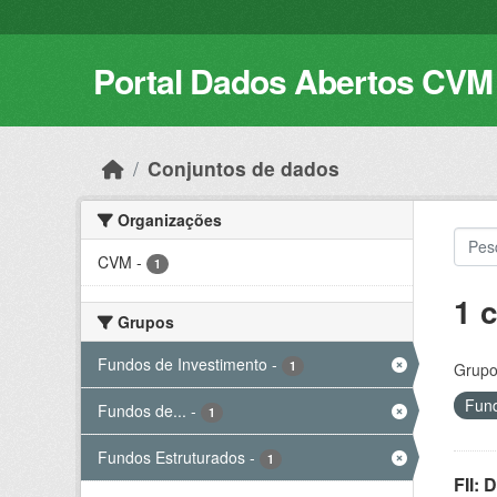
Skip to main content
Portal Dados Abertos CVM
Conjuntos de dados
Organizações
CVM
-
1
1 
Grupos
Fundos de Investimento
-
1
Grupo
Fund
Fundos de...
-
1
Fundos Estruturados
-
1
FII: