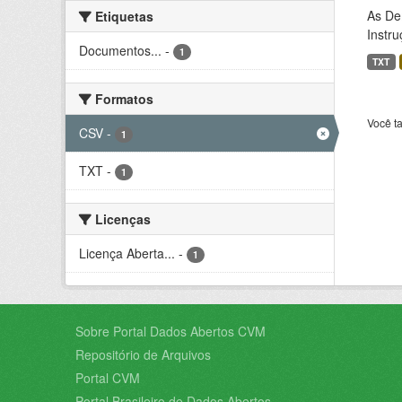
As De
Etiquetas
Instr
Documentos...
-
1
TXT
Formatos
Você t
CSV
-
1
TXT
-
1
Licenças
Licença Aberta...
-
1
Sobre Portal Dados Abertos CVM
Repositório de Arquivos
Portal CVM
Portal Brasileiro de Dados Abertos