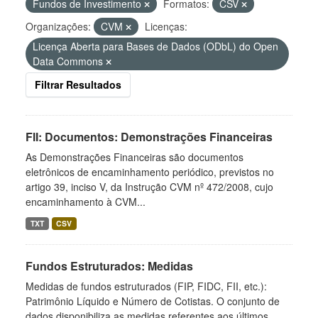
Fundos de Investimento
Formatos:
CSV
Organizações:
CVM
Licenças:
Licença Aberta para Bases de Dados (ODbL) do Open
Data Commons
Filtrar Resultados
FII: Documentos: Demonstrações Financeiras
As Demonstrações Financeiras são documentos
eletrônicos de encaminhamento periódico, previstos no
artigo 39, inciso V, da Instrução CVM nº 472/2008, cujo
encaminhamento à CVM...
TXT
CSV
Fundos Estruturados: Medidas
Medidas de fundos estruturados (FIP, FIDC, FII, etc.):
Patrimônio Líquido e Número de Cotistas. O conjunto de
dados disponibiliza as medidas referentes aos últimos