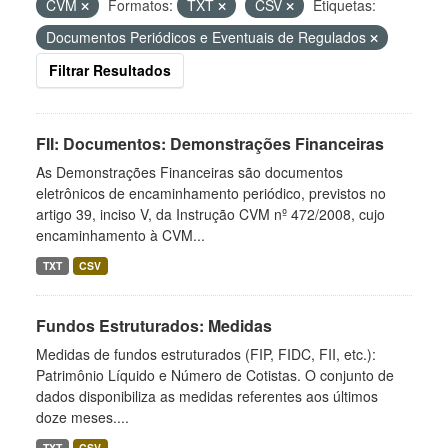
CVM
Formatos:
TXT
CSV
Etiquetas:
Documentos Periódicos e Eventuais de Regulados
Filtrar Resultados
FII: Documentos: Demonstrações Financeiras
As Demonstrações Financeiras são documentos
eletrônicos de encaminhamento periódico, previstos no
artigo 39, inciso V, da Instrução CVM nº 472/2008, cujo
encaminhamento à CVM...
TXT
CSV
Fundos Estruturados: Medidas
Medidas de fundos estruturados (FIP, FIDC, FII, etc.):
Patrimônio Líquido e Número de Cotistas. O conjunto de
dados disponibiliza as medidas referentes aos últimos
doze meses....
TXT
CSV