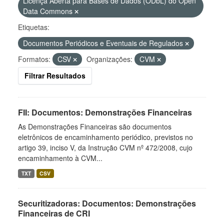
Licença Aberta para Bases de Dados (ODbL) do Open
Data Commons
Etiquetas:
Documentos Periódicos e Eventuais de Regulados
Formatos:
CSV
Organizações:
CVM
Filtrar Resultados
FII: Documentos: Demonstrações Financeiras
As Demonstrações Financeiras são documentos
eletrônicos de encaminhamento periódico, previstos no
artigo 39, inciso V, da Instrução CVM nº 472/2008, cujo
encaminhamento à CVM...
TXT
CSV
Securitizadoras: Documentos: Demonstrações
Financeiras de CRI