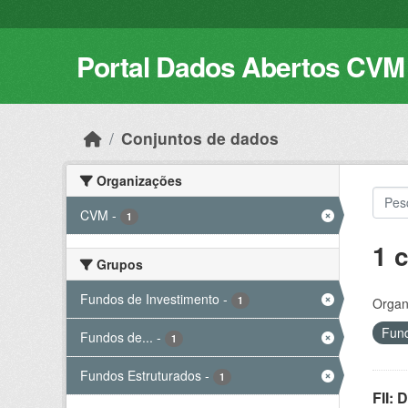
Skip to main content
Portal Dados Abertos CVM
Conjuntos de dados
Organizações
CVM
-
1
1 
Grupos
Fundos de Investimento
-
1
Organ
Fund
Fundos de...
-
1
Fundos Estruturados
-
1
FII: