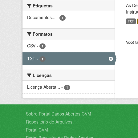
As De
Etiquetas
Instr
Documentos...
-
1
TXT
Formatos
Você t
CSV
-
1
TXT
-
1
Licenças
Licença Aberta...
-
1
Sobre Portal Dados Abertos CVM
Repositório de Arquivos
Portal CVM
Portal Brasileiro de Dados Abertos