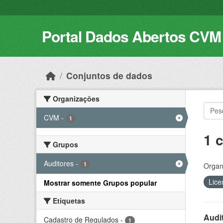
Skip to main content
Portal Dados Abertos CVM
Conjuntos de dados
Organizações
CVM
-
1
1 
Grupos
Auditores
-
1
Organ
Lice
Mostrar somente Grupos popular
Etiquetas
Audi
Cadastro de Regulados
-
1