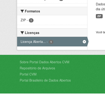
Dados 
dia úti
Formatos
ZIP
ZIP
-
1
Você t
Licenças
Licença Aberta...
-
1
Sobre Portal Dados Abertos CVM
Repositório de Arquivos
Portal CVM
Portal Brasileiro de Dados Abertos