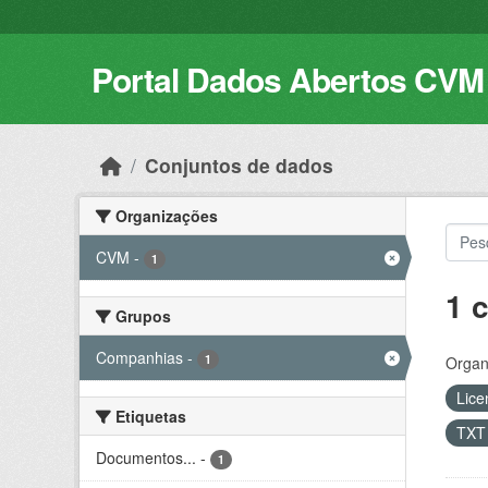
Skip to main content
Portal Dados Abertos CVM
Conjuntos de dados
Organizações
CVM
-
1
1 
Grupos
Companhias
-
1
Organ
Lice
Etiquetas
TX
Documentos...
-
1