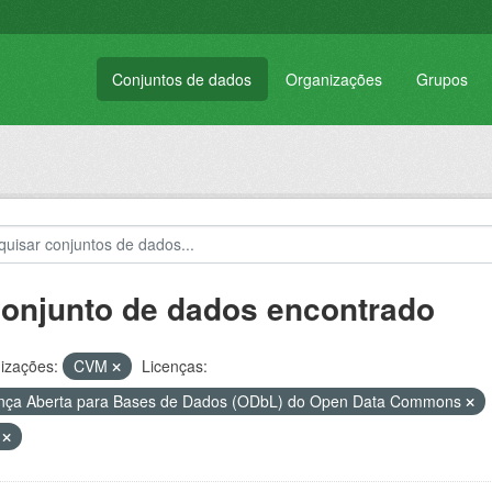
Conjuntos de dados
Organizações
Grupos
conjunto de dados encontrado
izações:
CVM
Licenças:
nça Aberta para Bases de Dados (ODbL) do Open Data Commons
T