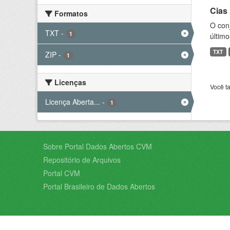
Cias
Formatos
O con
TXT
-
1
último
TXT
ZIP
-
1
Licenças
Você t
Licença Aberta...
-
1
Sobre Portal Dados Abertos CVM
Repositório de Arquivos
Portal CVM
Portal Brasileiro de Dados Abertos