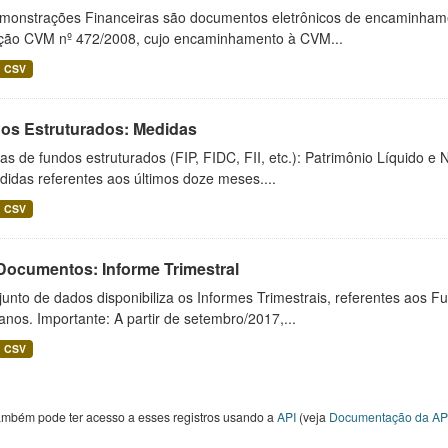
monstrações Financeiras são documentos eletrônicos de encaminhamento
ução CVM nº 472/2008, cujo encaminhamento à CVM...
CSV
os Estruturados: Medidas
s de fundos estruturados (FIP, FIDC, FII, etc.): Patrimônio Líquido e 
idas referentes aos últimos doze meses....
CSV
 Documentos: Informe Trimestral
unto de dados disponibiliza os Informes Trimestrais, referentes aos F
anos. Importante: A partir de setembro/2017,...
CSV
ambém pode ter acesso a esses registros usando a
API
(veja
Documentação da AP