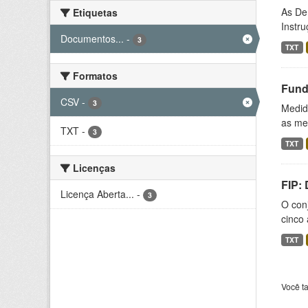
As De
Etiquetas
Instr
Documentos...
-
3
TXT
Formatos
Fund
CSV
-
3
Medida
as med
TXT
-
3
TXT
Licenças
FIP:
Licença Aberta...
-
3
O conj
cinco 
TXT
Você t