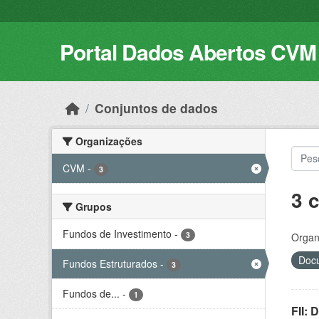
Skip to main content
Portal Dados Abertos CVM
Conjuntos de dados
Organizações
CVM
-
3
3 
Grupos
Fundos de Investimento
-
3
Organ
Docu
Fundos Estruturados
-
3
Fundos de...
-
1
FII: