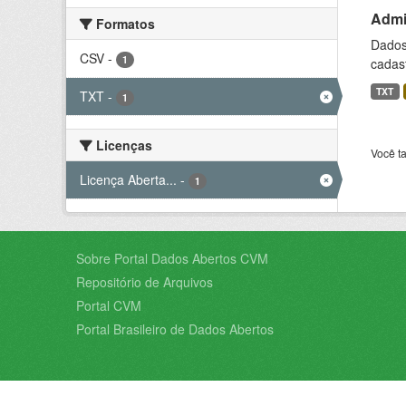
Admin
Formatos
Dados 
CSV
-
1
cadast
TXT
TXT
-
1
Licenças
Você t
Licença Aberta...
-
1
Sobre Portal Dados Abertos CVM
Repositório de Arquivos
Portal CVM
Portal Brasileiro de Dados Abertos