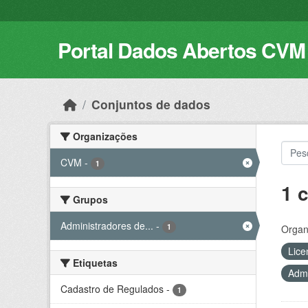
Skip to main content
Portal Dados Abertos CVM
Conjuntos de dados
Organizações
CVM
-
1
1 
Grupos
Administradores de...
-
1
Organ
Lice
Etiquetas
Admi
Cadastro de Regulados
-
1