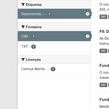
O conj
Etiquetas
555, n
Documentos...
-
7
TXT
Formatos
FII:
CSV
-
7
As De
Instr
TXT
-
7
TXT
Licenças
Fund
Licença Aberta...
-
7
O conj
meses,
TXT
Fund
Medida