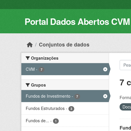
Skip to main content
Portal Dados Abertos CVM
Conjuntos de dados
Organizações
CVM
-
7
7 
Grupos
Fundos de Investimento
-
7
Forma
Docu
Fundos Estruturados
-
3
Fundos de...
-
1
Fund