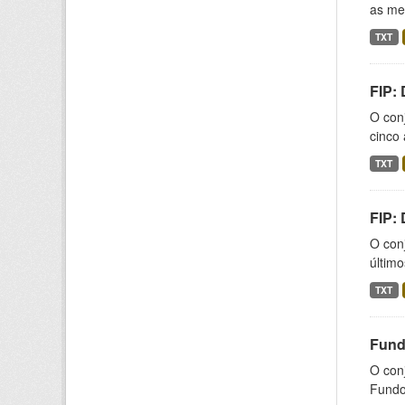
as med
TXT
FIP:
O conj
cinco 
TXT
FIP:
O conj
último
TXT
Fund
O con
Fundos