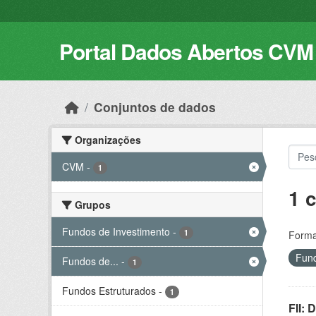
Skip to main content
Portal Dados Abertos CVM
Conjuntos de dados
Organizações
CVM
-
1
1 
Grupos
Fundos de Investimento
-
1
Forma
Fund
Fundos de...
-
1
Fundos Estruturados
-
1
FII: