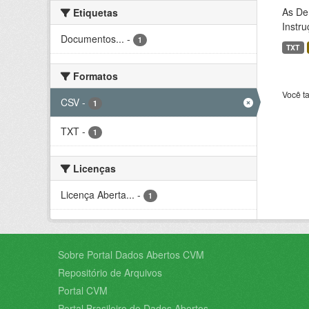
As De
Etiquetas
Instr
Documentos...
-
1
TXT
Formatos
Você t
CSV
-
1
TXT
-
1
Licenças
Licença Aberta...
-
1
Sobre Portal Dados Abertos CVM
Repositório de Arquivos
Portal CVM
Portal Brasileiro de Dados Abertos