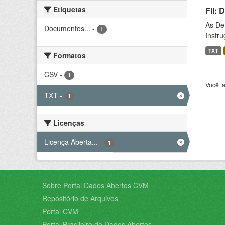
Etiquetas
FII:
As De
Documentos...
-
1
Instr
TXT
Formatos
CSV
-
1
Você t
TXT
-
1
Licenças
Licença Aberta...
-
1
Sobre Portal Dados Abertos CVM
Repositório de Arquivos
Portal CVM
Portal Brasileiro de Dados Abertos