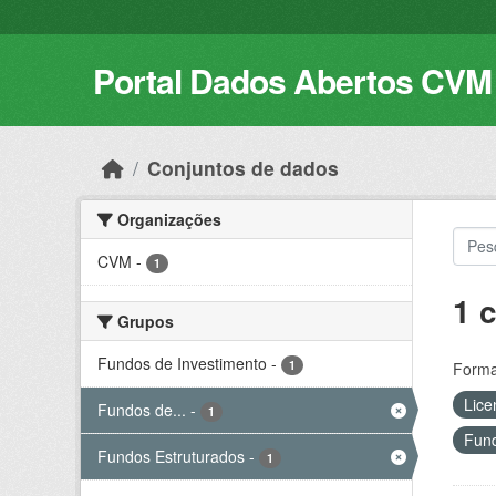
Skip to main content
Portal Dados Abertos CVM
Conjuntos de dados
Organizações
CVM
-
1
1 
Grupos
Fundos de Investimento
-
1
Forma
Lice
Fundos de...
-
1
Fund
Fundos Estruturados
-
1