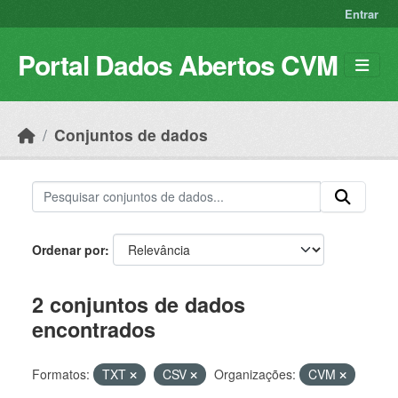
Skip to main content
Entrar
Portal Dados Abertos CVM
Conjuntos de dados
Ordenar por
2 conjuntos de dados
encontrados
Formatos:
TXT
CSV
Organizações:
CVM