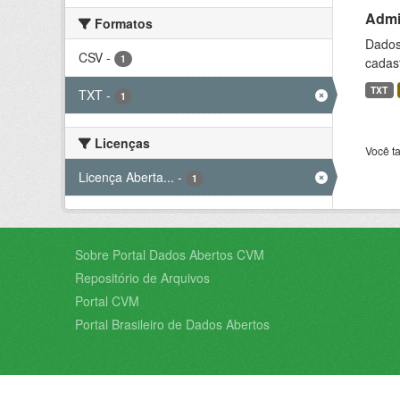
Admin
Formatos
Dados 
CSV
-
1
cadast
TXT
TXT
-
1
Licenças
Você t
Licença Aberta...
-
1
Sobre Portal Dados Abertos CVM
Repositório de Arquivos
Portal CVM
Portal Brasileiro de Dados Abertos