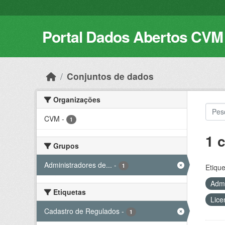
Skip to main content
Portal Dados Abertos CVM
Conjuntos de dados
Organizações
CVM
-
1
1 
Grupos
Administradores de...
-
1
Etique
Admi
Etiquetas
Lice
Cadastro de Regulados
-
1