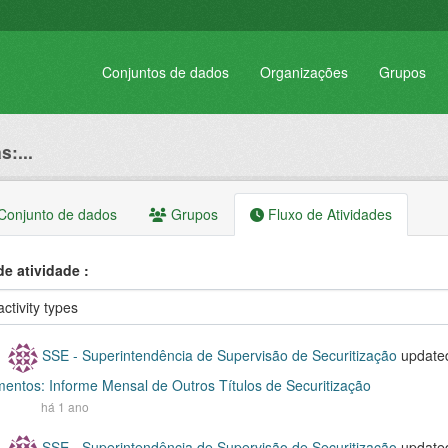
Conjuntos de dados
Organizações
Grupos
s:...
onjunto de dados
Grupos
Fluxo de Atividades
de atividade
SSE - Superintendência de Supervisão de Securitização
update
entos: Informe Mensal de Outros Títulos de Securitização
há 1 ano
SSE - Superintendência de Supervisão de Securitização
update