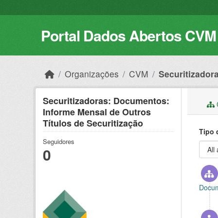
Skip to main content
Portal Dados Abertos CVM
Organizações
CVM
Securitizadora
Securitizadoras: Documentos:
C
Informe Mensal de Outros
Títulos de Securitização
Tipo 
Seguidores
0
Docum