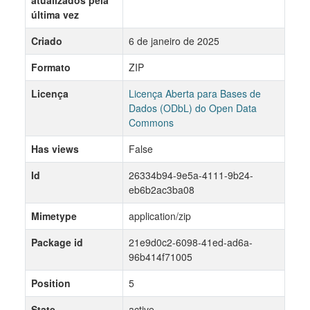
atualizados pela
última vez
Criado
6 de janeiro de 2025
Formato
ZIP
Licença
Licença Aberta para Bases de
Dados (ODbL) do Open Data
Commons
Has views
False
Id
26334b94-9e5a-4111-9b24-
eb6b2ac3ba08
Mimetype
application/zip
Package id
21e9d0c2-6098-41ed-ad6a-
96b414f71005
Position
5
State
active