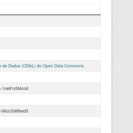
es de Dados (ODbL) do Open Data Commons
-1ce81cfd4ccd
-06cc336fbed3