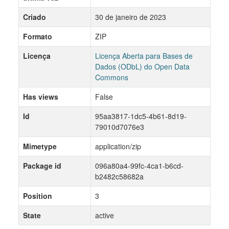
Criado
30 de janeiro de 2023
Formato
ZIP
Licença
Licença Aberta para Bases de
Dados (ODbL) do Open Data
Commons
Has views
False
Id
95aa3817-1dc5-4b61-8d19-
79010d7076e3
Mimetype
application/zip
Package id
096a80a4-99fc-4ca1-b6cd-
b2482c58682a
Position
3
State
active