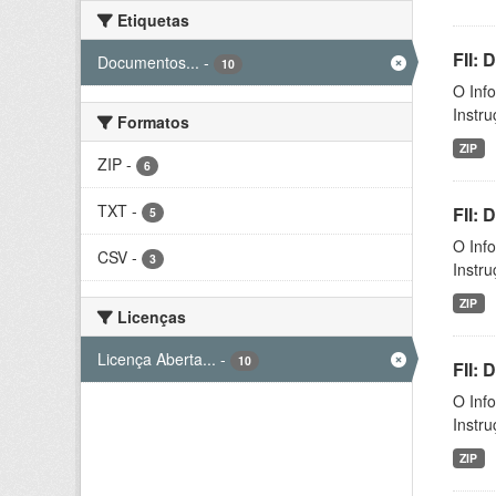
Etiquetas
FII: 
Documentos...
-
10
O Inf
Instr
Formatos
ZIP
ZIP
-
6
TXT
-
FII:
5
O Inf
CSV
-
3
Instr
ZIP
Licenças
Licença Aberta...
-
10
FII:
O Inf
Instr
ZIP