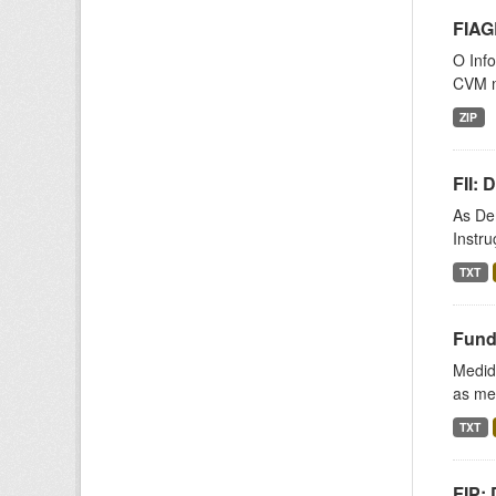
FIAG
O Inf
CVM n
ZIP
FII:
As De
Instr
TXT
Fund
Medida
as med
TXT
FIP: