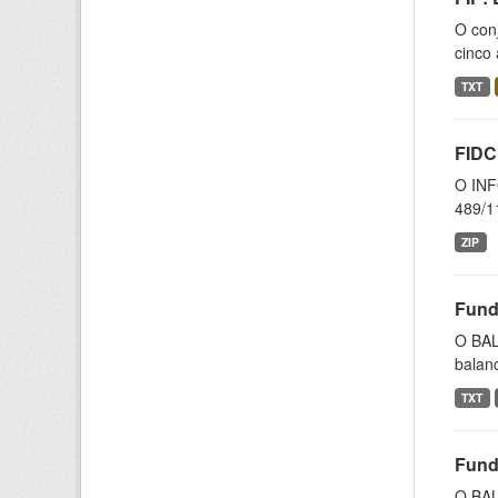
O conj
cinco 
TXT
FIDC
O INF
489/11
ZIP
Fund
O BAL
balanc
TXT
Fund
O BAL