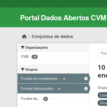
Skip to main content
Portal Dados Abertos CVM
Conjuntos de dados
Organizações
CVM
-
10
10
Grupos
en
Fundos de Investimento
-
10
Grupo
Fundos Estruturados
-
10
Lice
Fundos de...
-
4
Docu