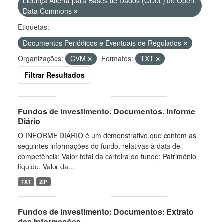
Licença Aberta para Bases de Dados (ODbL) do Open
Data Commons
Etiquetas:
Documentos Periódicos e Eventuais de Regulados
Organizações:
CVM
Formatos:
TXT
Filtrar Resultados
Fundos de Investimento: Documentos: Informe
Diário
O INFORME DIÁRIO é um demonstrativo que contém as
seguintes informações do fundo, relativas à data de
competência: Valor total da carteira do fundo; Patrimônio
líquido; Valor da...
TXT
ZIP
Fundos de Investimento: Documentos: Extrato
das Informações