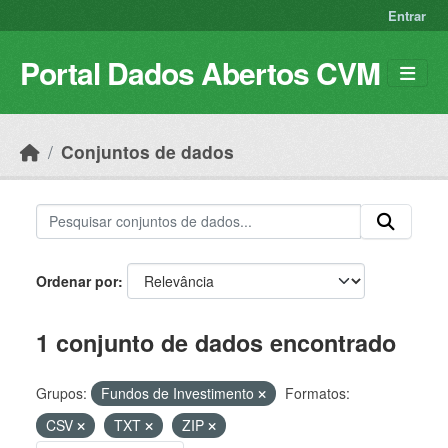
Skip to main content
Entrar
Portal Dados Abertos CVM
Conjuntos de dados
Ordenar por
1 conjunto de dados encontrado
Grupos:
Fundos de Investimento
Formatos:
CSV
TXT
ZIP