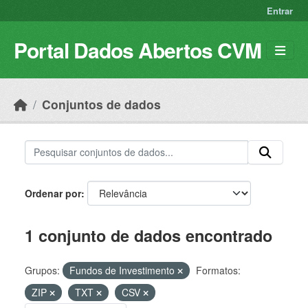
Skip to main content
Entrar
Portal Dados Abertos CVM
Conjuntos de dados
Ordenar por
1 conjunto de dados encontrado
Grupos:
Fundos de Investimento
Formatos:
ZIP
TXT
CSV