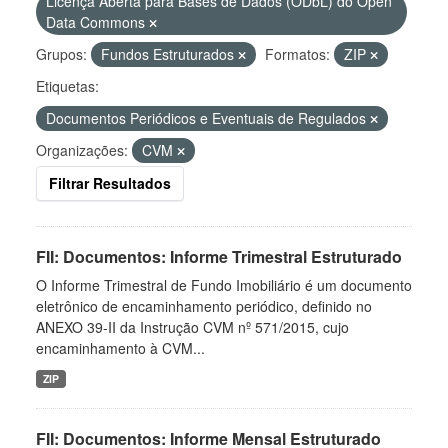
Licença Aberta para Bases de Dados (ODbL) do Open
Data Commons
Grupos:
Fundos Estruturados
Formatos:
ZIP
Etiquetas:
Documentos Periódicos e Eventuais de Regulados
Organizações:
CVM
Filtrar Resultados
FII: Documentos: Informe Trimestral Estruturado
O Informe Trimestral de Fundo Imobiliário é um documento
eletrônico de encaminhamento periódico, definido no
ANEXO 39-II da Instrução CVM nº 571/2015, cujo
encaminhamento à CVM...
ZIP
FII: Documentos: Informe Mensal Estruturado