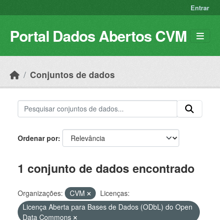
Skip to main content
Entrar
Portal Dados Abertos CVM
Conjuntos de dados
Ordenar por
1 conjunto de dados encontrado
Organizações:
CVM
Licenças:
Licença Aberta para Bases de Dados (ODbL) do Open
Data Commons