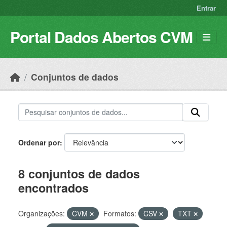
Skip to main content
Entrar
Portal Dados Abertos CVM
Conjuntos de dados
Ordenar por
8 conjuntos de dados
encontrados
Organizações:
CVM
Formatos:
CSV
TXT