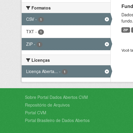
Fund
Formatos
Dados 
CSV
-
1
fundo.
ZIP
TXT
-
1
ZIP
-
1
Você t
Licenças
Licença Aberta...
-
1
Sobre Portal Dados Abertos CVM
Repositório de Arquivos
Portal CVM
Portal Brasileiro de Dados Abertos