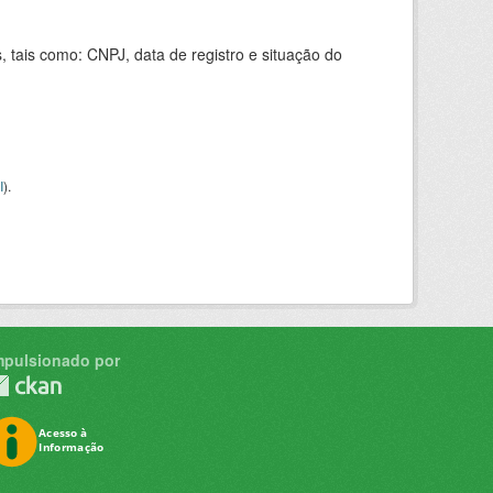
 tais como: CNPJ, data de registro e situação do
I
).
mpulsionado por