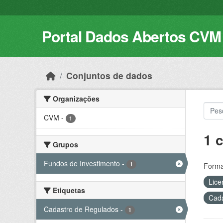
Skip to main content
Portal Dados Abertos CVM
Conjuntos de dados
Organizações
CVM
-
1
1 
Grupos
Fundos de Investimento
-
1
Forma
Lice
Etiquetas
Cada
Cadastro de Regulados
-
1