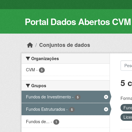
Skip to main content
Portal Dados Abertos CVM
Conjuntos de dados
Organizações
CVM
-
5
5 
Grupos
Fundos de Investimento
-
5
Forma
Fund
Fundos Estruturados
-
5
Lice
Fundos de...
-
1