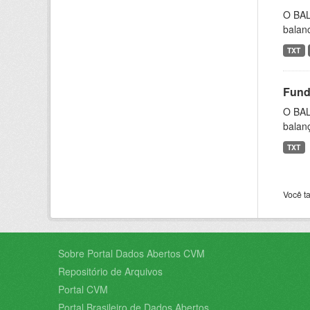
O BAL
balanc
TXT
Fund
O BAL
balanç
TXT
Você t
Sobre Portal Dados Abertos CVM
Repositório de Arquivos
Portal CVM
Portal Brasileiro de Dados Abertos