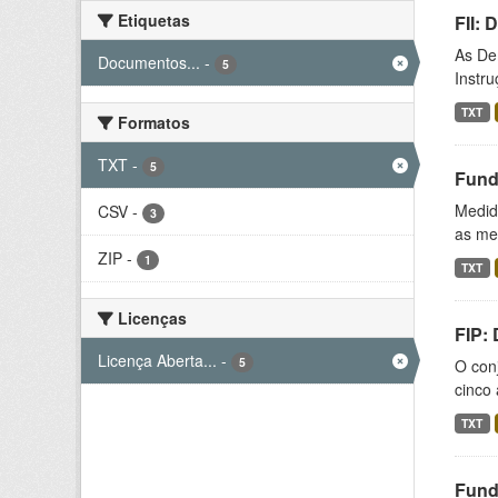
Etiquetas
FII:
As De
Documentos...
-
5
Instr
TXT
Formatos
TXT
-
5
Fund
Medida
CSV
-
3
as med
ZIP
-
1
TXT
Licenças
FIP:
Licença Aberta...
-
5
O conj
cinco 
TXT
Fund