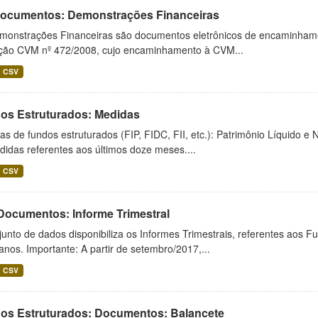
 Documentos: Demonstrações Financeiras
monstrações Financeiras são documentos eletrônicos de encaminhamento
ução CVM nº 472/2008, cujo encaminhamento à CVM...
CSV
os Estruturados: Medidas
s de fundos estruturados (FIP, FIDC, FII, etc.): Patrimônio Líquido e 
idas referentes aos últimos doze meses....
CSV
 Documentos: Informe Trimestral
unto de dados disponibiliza os Informes Trimestrais, referentes aos F
anos. Importante: A partir de setembro/2017,...
CSV
os Estruturados: Documentos: Balancete