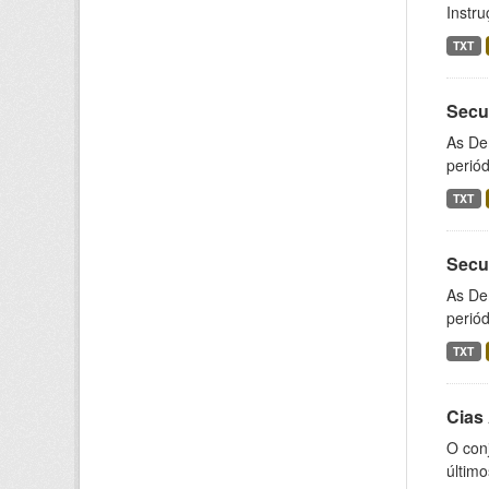
Instr
TXT
Secu
As De
periód
TXT
Secu
As De
periód
TXT
Cias
O con
último