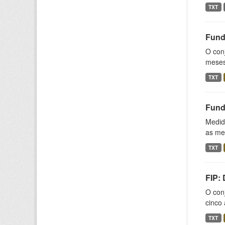
TXT
Fund
O conj
meses,
TXT
Fund
Medida
as med
TXT
FIP:
O conj
cinco 
TXT