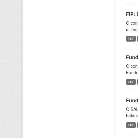
FIP:
O conj
último
TXT
Fund
O con
Fundos
TXT
Fund
O BAL
balanc
TXT