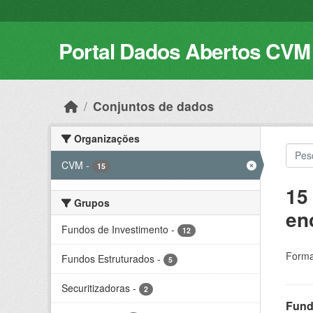
Skip to main content
Portal Dados Abertos CVM
Conjuntos de dados
Organizações
CVM
-
15
15
Grupos
en
Fundos de Investimento
-
12
Forma
Fundos Estruturados
-
5
Securitizadoras
-
2
Fund