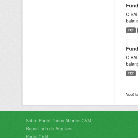
Fund
O BAL
balan
TXT
Fund
O BAL
balanç
TXT
Você t
Sobre Portal Dados Abertos CVM
Repositório de Arquivos
Portal CVM