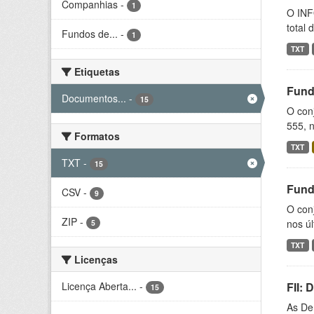
Companhias
-
1
O INF
total 
Fundos de...
-
1
TXT
Etiquetas
Fund
Documentos...
-
15
O conj
555, n
Formatos
TXT
TXT
-
15
Fund
CSV
-
9
O con
ZIP
-
nos úl
5
TXT
Licenças
Licença Aberta...
-
FII:
15
As De